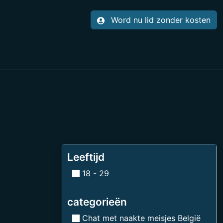
Word nu lid zonder kosten
Leeftijd
18 - 29
categorieën
Chat met naakte meisjes België