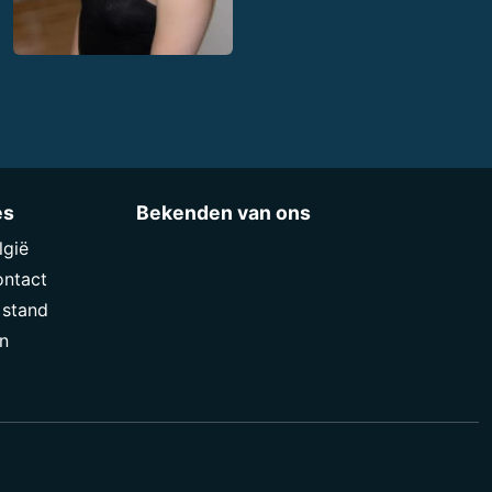
es
Bekenden van ons
lgië
ontact
 stand
n