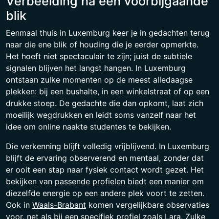
Verbeelding na een voorbijgaande
blik
Eenmaal thuis in Luxemburg keer je in gedachten terug
naar die ene blik of houding die je eerder opmerkte.
Het hoeft niet spectaculair te zijn; juist de subtiele
signalen blijven het langst hangen. In Luxemburg
ontstaan zulke momenten op de meest alledaagse
plekken: bij een bushalte, in een winkelstraat of op een
drukke stoep. De gedachte die dan opkomt, laat zich
moeilijk wegdrukken en leidt soms vanzelf naar het
idee om online naakte studentes te bekijken.
Die verkenning blijft volledig vrijblijvend. In Luxemburg
blijft de ervaring observerend en mentaal, zonder dat
er ooit een stap naar fysiek contact wordt gezet. Het
bekijken van
passende profielen
biedt een manier om
diezelfde energie op een andere plek voort te zetten.
Ook in
Waals-Brabant
komen vergelijkbare observaties
voor, net als bij een specifiek profiel zoals
Lara
. Zulke